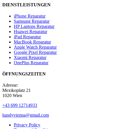
DIENSTLEISTUNGEN
iPhone Reparatur
Samsung Reparatur
HP Laptops Reparatur
Huawei Reparatur
iPad Reparatur
MacBook Reparatur
Apple Watch Reparatur
Google Pixel Reparatur
Xiaomi Reparatur
OnePlus Reparatur
ÖFFNUNGSZEITEN
Adresse:
Mexikoplatz 21
1020 Wien
+43 699 12714933
handyvienna@gmail.com
Privacy Policy